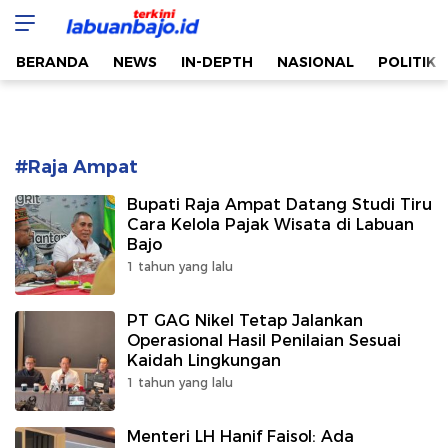
Labuan Bajo Terkini
Aktual & Berimbang
BERANDA
NEWS
IN-DEPTH
NASIONAL
POLITIK
#Raja Ampat
Bupati Raja Ampat Datang Studi Tiru
Cara Kelola Pajak Wisata di Labuan
Bajo
1 tahun yang lalu
PT GAG Nikel Tetap Jalankan
Operasional Hasil Penilaian Sesuai
Kaidah Lingkungan
1 tahun yang lalu
Menteri LH Hanif Faisol: Ada