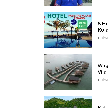
8 Ho
Kol
1 tahu
Wag
Vil
1 tahu
Kat