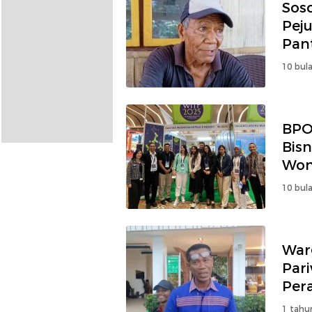
Sos
Pej
Pan
10 bula
BPO
Bisn
Wond
202
10 bula
Warg
Par
Per
1 tahu