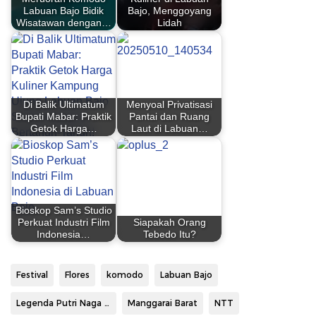
Labuan Bajo Bidik
Bajo, Menggoyang
Wisatawan dengan…
Lidah
Di Balik Ultimatum
Menyoal Privatisasi
Bupati Mabar: Praktik
Pantai dan Ruang
Getok Harga…
Laut di Labuan…
Bioskop Sam’s Studio
Perkuat Industri Film
Siapakah Orang
Indonesia…
Tebedo Itu?
Festival
Flores
komodo
Labuan Bajo
Legenda Putri Naga Komodo
Manggarai Barat
NTT