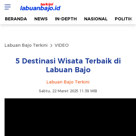
Labuan Bajo Terkini
Aktual & Berimbang
BERANDA
NEWS
IN-DEPTH
NASIONAL
POLITIK
Labuan Bajo Terkini
VIDEO
5 Destinasi Wisata Terbaik di
Labuan Bajo
Labuan Bajo Terkini
Sabtu, 22 Maret 2025 11:39 WIB