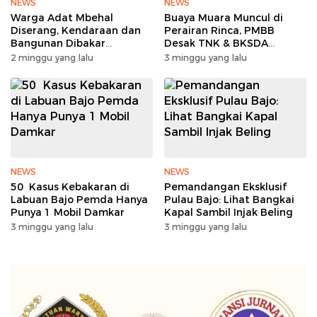
NEWS
NEWS
Warga Adat Mbehal
Buaya Muara Muncul di
Diserang, Kendaraan dan
Perairan Rinca, PMBB
Bangunan Dibakar
Desak TNK & BKSDA
Sengketa Tanah Memanas
Segera Lakukan Mitigasi
2 minggu yang lalu
3 minggu yang lalu
NEWS
NEWS
50 Kasus Kebakaran di
Pemandangan Eksklusif
Labuan Bajo Pemda Hanya
Pulau Bajo: Lihat Bangkai
Punya 1 Mobil Damkar
Kapal Sambil Injak Beling
3 minggu yang lalu
3 minggu yang lalu