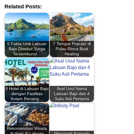
Related Posts:
5 Fakta Unik Labuan
7 Tempat Populer di
Bajo Disebut Surga
Pulau Rinca Buat
Tersembunyi…
Healing
8 Hotel di Labuan Bajo
Asal Usul Nama
dengan Fasilitas
Labuan Bajo dan 4
Kolam Renang…
Suku Asli Pertama
Rekomendasi Wisata
Kuliner di Labuan
Meruorah Komodo