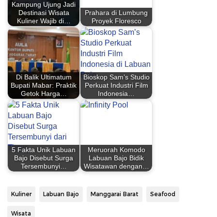
Kampung Ujung Jadi
Destinasi Wisata
Prahara di Lumbung
Kuliner Wajib di…
Proyek Floresco
Di Balik Ultimatum
Bioskop Sam’s Studio
Bupati Mabar: Praktik
Perkuat Industri Film
Getok Harga…
Indonesia…
5 Fakta Unik Labuan
Meruorah Komodo
Bajo Disebut Surga
Labuan Bajo Bidik
Tersembunyi…
Wisatawan dengan…
Kuliner
Labuan Bajo
Manggarai Barat
Seafood
Wisata