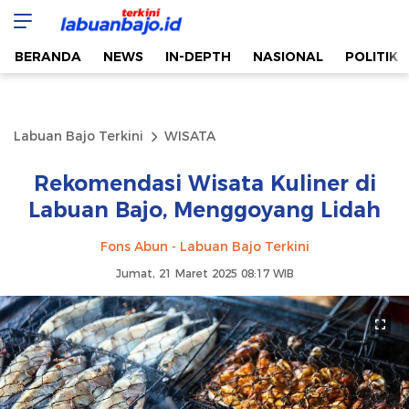
Labuan Bajo Terkini
Aktual & Berimbang
BERANDA
NEWS
IN-DEPTH
NASIONAL
POLITIK
Labuan Bajo Terkini
WISATA
Rekomendasi Wisata Kuliner di
Labuan Bajo, Menggoyang Lidah
Fons Abun - Labuan Bajo Terkini
Jumat, 21 Maret 2025 08:17 WIB