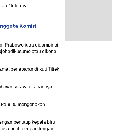
iah,” tuturnya.
Anggota Komisi
to, Prabowo juga didampingi
ojohadikusumo atau dikenal
at berlebaran diikuti Titiek
Prabowo seraya ucapannya
I ke-8 itu mengenakan
dengan penutup kepala biru
meja putih dengan lengan