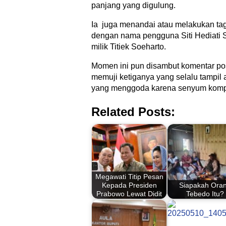
panjang yang digulung.
Ia juga menandai atau melakukan tag
dengan nama pengguna Siti Hediati
milik Titiek Soeharto.
Momen ini pun disambut komentar pos
memuji ketiganya yang selalu tampil
yang menggoda karena senyum komp
Related Posts:
Megawati Titip Pesan
Kepada Presiden
Siapakah Ora
Prabowo Lewat Didit
Tebedo Itu?