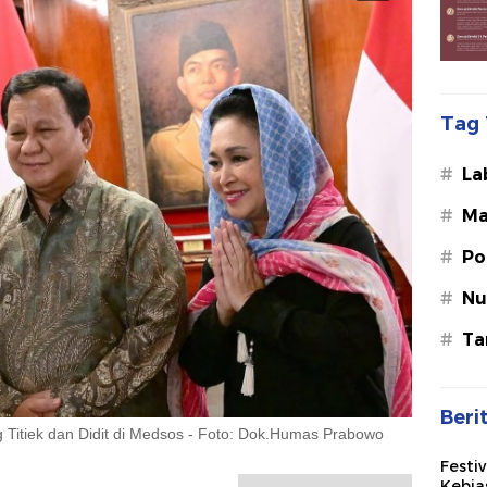
Tag 
#
La
#
Ma
#
Po
#
Nu
#
Ta
Beri
itiek dan Didit di Medsos - Foto: Dok.Humas Prabowo
Festi
Kebia