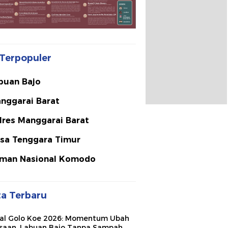
Terpopuler
buan Bajo
nggarai Barat
lres Manggarai Barat
sa Tenggara Timur
man Nasional Komodo
ta Terbaru
val Golo Koe 2026: Momentum Ubah
saan, Labuan Bajo Tanpa Sampah