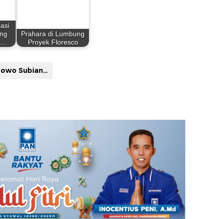
asi
ang
Prahara di Lumbung
n…
Proyek Floresco
Prabowo Subianto