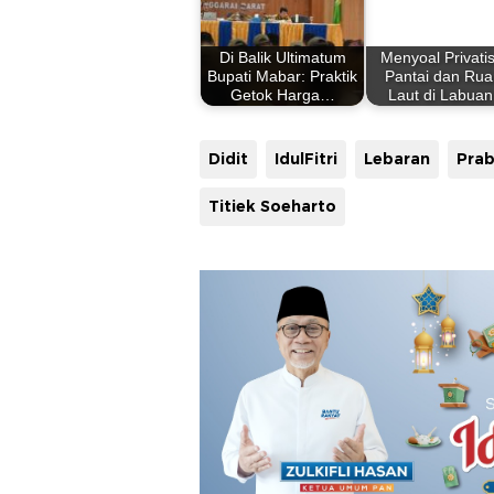
Di Balik Ultimatum
Menyoal Privatis
Bupati Mabar: Praktik
Pantai dan Ru
Getok Harga…
Laut di Labua
Didit
IdulFitri
Lebaran
Titiek Soeharto