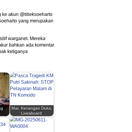
 ke akun @titieksoeharto
 Soeharto yang merupakan
itif warganet. Mereka
 akur bahkan ada komentar
ak ketiganya
ng
Mar, Kenangan Duka,
Liveaboard