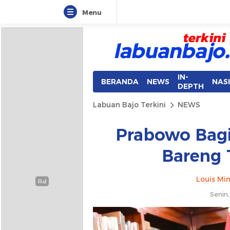
Menu
Labuan Bajo Terkini
Aktual & Berimbang
IN-
BERANDA
NEWS
NAS
DEPTH
Labuan Bajo Terkini
NEWS
Prabowo Bag
Bareng T
Louis Min
Senin,