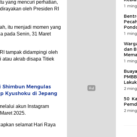
tu yang mencuri perhatian,
1 ming
dirayakan oleh Presiden RI
Bentr
Pecah
riah, itu menjadi momen yang
Pondo
ia pada Senin, 31 Maret
1 ming
Warga
dan B
RI tampak didampingi oleh
Mema
i atau akrab disapa Titiek
1 ming
Buaya
PMBB
Lakuk
i Shimbun Mengulas
2 ming
ip Kyushoku di Jepang
50 Ka
Pemda
elalui akun Instagram
2 ming
Maret 2025.
ucapkan selamat Hari Raya