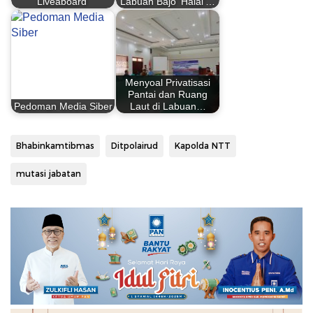
Liveaboard
Labuan Bajo 'Halal'…
Menyoal Privatisasi
Pantai dan Ruang
Pedoman Media Siber
Laut di Labuan…
Bhabinkamtibmas
Ditpolairud
Kapolda NTT
mutasi jabatan