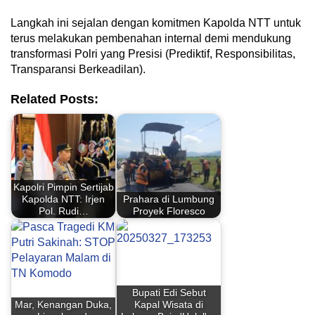
Langkah ini sejalan dengan komitmen Kapolda NTT untuk
terus melakukan pembenahan internal demi mendukung
transformasi Polri yang Presisi (Prediktif, Responsibilitas,
Transparansi Berkeadilan).
Related Posts:
Kapolri Pimpin Sertijab
Kapolda NTT: Irjen
Prahara di Lumbung
Pol. Rudi…
Proyek Floresco
Bupati Edi Sebut
Mar, Kenangan Duka,
Kapal Wisata di