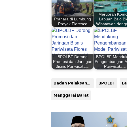
Meruorah Kom
Prahara di Lumbung
Labuan Bajo Bi
Proyek Floresco
Wisatawan den
BPOLBF Dorong
BPOLBF Menduk
Promosi dan Jaringan
Pengembangan M
Bisnis Pariwisata…
Pariwisata…
Badan Pelaksana Otorita Labuan Bajo Flores
BPOLBF
La
Manggarai Barat