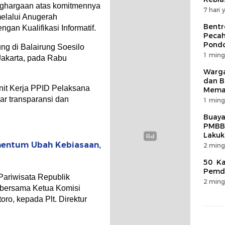
ghargaan atas komitmennya
7 hari 
melalui Anugerah
Bentr
gan Kualifikasi Informatif.
Pecah
Pondo
g di Balairung Soesilo
1 ming
akarta, pada Rabu
Warga
dan B
nit Kerja PPID Pelaksana
Mema
r transparansi dan
1 ming
Buaya
PMBB
Lakuk
mentum Ubah Kebiasaan,
2 ming
50 Ka
Pemda
Pariwisata Republik
2 ming
, bersama Ketua Komisi
oro, kepada Plt. Direktur