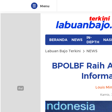
Menu
Labuan Bajo Terkini
Aktual & Berimbang
IN-
BERANDA
NEWS
NAS
DEPTH
Labuan Bajo Terkini
NEWS
BPOLBF Raih 
Informa
Louis Min
Kamis, 