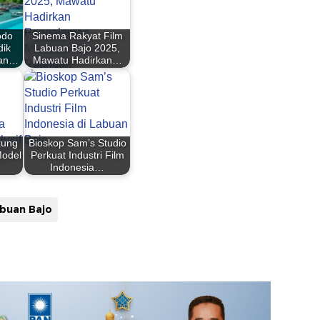
odo
Sinema Rakyat Film
dik
Labuan Bajo 2025,
gan…
Mawatu Hadirkan…
ung
Bioskop Sam’s Studio
odel
Perkuat Industri Film
Indonesia…
buan Bajo