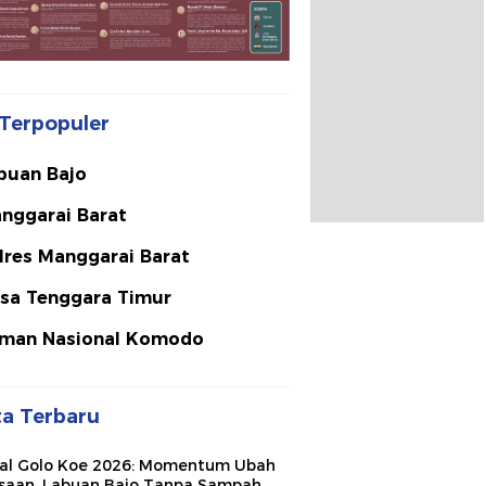
Terpopuler
buan Bajo
nggarai Barat
lres Manggarai Barat
sa Tenggara Timur
man Nasional Komodo
ta Terbaru
val Golo Koe 2026: Momentum Ubah
saan, Labuan Bajo Tanpa Sampah