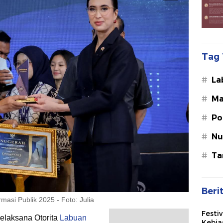
Tag 
#
La
#
Ma
#
Po
#
Nu
#
Ta
Beri
asi Publik 2025 - Foto: Julia
Festi
elaksana Otorita
Labuan
Kebia