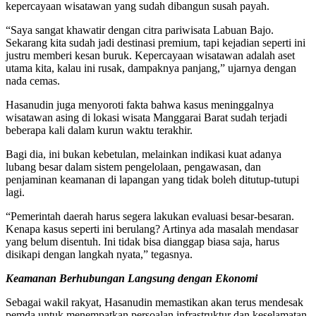
kepercayaan wisatawan yang sudah dibangun susah payah.
“Saya sangat khawatir dengan citra pariwisata Labuan Bajo.
Sekarang kita sudah jadi destinasi premium, tapi kejadian seperti ini
justru memberi kesan buruk. Kepercayaan wisatawan adalah aset
utama kita, kalau ini rusak, dampaknya panjang,” ujarnya dengan
nada cemas.
Hasanudin juga menyoroti fakta bahwa kasus meninggalnya
wisatawan asing di lokasi wisata Manggarai Barat sudah terjadi
beberapa kali dalam kurun waktu terakhir.
Bagi dia, ini bukan kebetulan, melainkan indikasi kuat adanya
lubang besar dalam sistem pengelolaan, pengawasan, dan
penjaminan keamanan di lapangan yang tidak boleh ditutup-tutupi
lagi.
“Pemerintah daerah harus segera lakukan evaluasi besar-besaran.
Kenapa kasus seperti ini berulang? Artinya ada masalah mendasar
yang belum disentuh. Ini tidak bisa dianggap biasa saja, harus
disikapi dengan langkah nyata,” tegasnya.
Keamanan Berhubungan Langsung dengan Ekonomi
Sebagai wakil rakyat, Hasanudin memastikan akan terus mendesak
pemda untuk menempatkan persoalan infrastruktur dan keselamatan