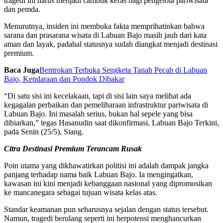
tragedi ini harus menjadi cambuk keras bagi pengelola pariwisata
dan pemda.
Menurutnya, insiden ini membuka fakta memprihatinkan bahwa
sarana dan prasarana wisata di Labuan Bajo masih jauh dari kata
aman dan layak, padahal statusnya sudah diangkat menjadi destinasi
premium.
Baca Juga
Bentrokan Terbuka Sengketa Tanah Pecah di Labuan
Bajo, Kendaraan dan Pondok Dibakar
“Di satu sisi ini kecelakaan, tapi di sisi lain saya melihat ada
kegagalan perbaikan dan pemeliharaan infrastruktur pariwisata di
Labuan Bajo. Ini masalah serius, bukan hal sepele yang bisa
dibiarkan,” tegas Hasanudin saat dikonfirmasi, Labuan Bajo Terkini,
pada Senin (25/5), Siang.
Citra Destinasi Premium Terancam Rusak
Poin utama yang dikhawatirkan politisi ini adalah dampak jangka
panjang terhadap nama baik Labuan Bajo. Ia mengingatkan,
kawasan ini kini menjadi kebanggaan nasional yang dipromosikan
ke mancanegara sebagai tujuan wisata kelas atas.
Standar keamanan pun seharusnya sejalan dengan status tersebut.
Namun, tragedi berulang seperti ini berpotensi menghancurkan