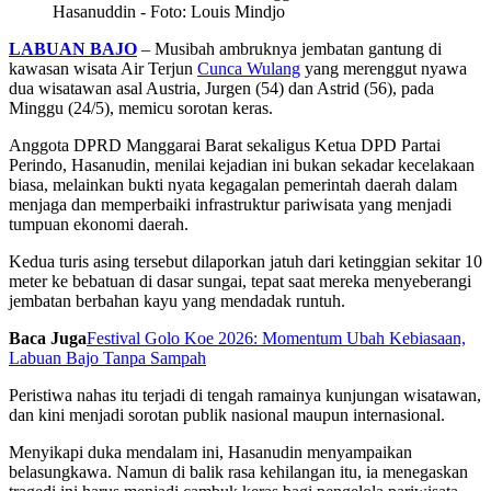
Hasanuddin - Foto: Louis Mindjo
LABUAN BAJO
– Musibah ambruknya jembatan gantung di
kawasan wisata Air Terjun
Cunca Wulang
yang merenggut nyawa
dua wisatawan asal Austria, Jurgen (54) dan Astrid (56), pada
Minggu (24/5), memicu sorotan keras.
Anggota DPRD Manggarai Barat sekaligus Ketua DPD Partai
Perindo, Hasanudin, menilai kejadian ini bukan sekadar kecelakaan
biasa, melainkan bukti nyata kegagalan pemerintah daerah dalam
menjaga dan memperbaiki infrastruktur pariwisata yang menjadi
tumpuan ekonomi daerah.
Kedua turis asing tersebut dilaporkan jatuh dari ketinggian sekitar 10
meter ke bebatuan di dasar sungai, tepat saat mereka menyeberangi
jembatan berbahan kayu yang mendadak runtuh.
Baca Juga
Festival Golo Koe 2026: Momentum Ubah Kebiasaan,
Labuan Bajo Tanpa Sampah
Peristiwa nahas itu terjadi di tengah ramainya kunjungan wisatawan,
dan kini menjadi sorotan publik nasional maupun internasional.
Menyikapi duka mendalam ini, Hasanudin menyampaikan
belasungkawa. Namun di balik rasa kehilangan itu, ia menegaskan