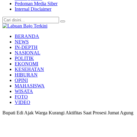
Pedoman Media Siber
Internal Disclaimer
Labuan Bajo Terkini
Aktual & Berimbang
BERANDA
NEWS
IN-DEPTH
NASIONAL
POLITIK
EKONOMI
KESEHATAN
HIBURAN
OPINI
MAHASISWA
WISATA
FOTO
VIDEO
Bupati Edi Ajak Warga Kurangi Aktifitas Saat Prosesi Jumat Agung