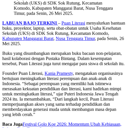
Sekolah (UKS) di SDK Sok Rutung, Kecamatan
Komodo, Kabupaten Manggarai Barat, Nusa Tenggara
Timur, pada Senin, 26 Mei 2025.
LABUAN BAJO TERKINI
–
Puan Literasi
menyalurkan bantuan
buku, proyektor, laptop, serta obat-obatan untuk Usaha Kesehatan
Sekolah (UKS) di SDK Sok Rutung, Kecamatan Komodo,
Kabupaten Manggarai Barat
,
Nusa Tenggara Timur
, pada Senin, 26
Mei 2025.
Buku yang disumbangkan merupakan buku bacaan non-pelajaran,
hasil kolaborasi dengan Pustaka Bintang. Dalam kesempatan
tersebut, Puan Literasi juga turut mengajar para siswa di sekolah itu.
Founder Puan Literasi,
Kania Pramesty
, mengatakan organisasinya
bertujuan meningkatkan literasi perempuan dan anak-anak di
Indonesia. “Sebagai perempuan yang memiliki hak istimewa
merasakan kekuatan pendidikan dan literasi, kami hadirkan mimpi
untuk meningkatkan literasi,” ujar Puteri Indonesia Jawa Tengah
2024 itu. Ia menambahkan, “Dari langkah kecil, Puan Literasi
memperjuangkan akses yang sama terhadap pendidikan dan
memberdayakan generasi muda untuk membangun masa depan
yang lebih cerah.”
Baca Juga
Festival Golo Koe 2026: Momentum Ubah Kebiasaan,