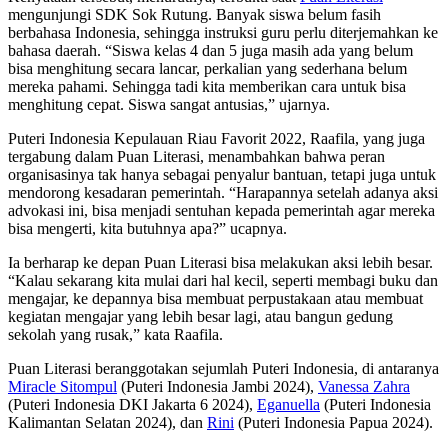
mengunjungi SDK Sok Rutung. Banyak siswa belum fasih
berbahasa Indonesia, sehingga instruksi guru perlu diterjemahkan ke
bahasa daerah. “Siswa kelas 4 dan 5 juga masih ada yang belum
bisa menghitung secara lancar, perkalian yang sederhana belum
mereka pahami. Sehingga tadi kita memberikan cara untuk bisa
menghitung cepat. Siswa sangat antusias,” ujarnya.
Puteri Indonesia Kepulauan Riau Favorit 2022, Raafila, yang juga
tergabung dalam Puan Literasi, menambahkan bahwa peran
organisasinya tak hanya sebagai penyalur bantuan, tetapi juga untuk
mendorong kesadaran pemerintah. “Harapannya setelah adanya aksi
advokasi ini, bisa menjadi sentuhan kepada pemerintah agar mereka
bisa mengerti, kita butuhnya apa?” ucapnya.
Ia berharap ke depan Puan Literasi bisa melakukan aksi lebih besar.
“Kalau sekarang kita mulai dari hal kecil, seperti membagi buku dan
mengajar, ke depannya bisa membuat perpustakaan atau membuat
kegiatan mengajar yang lebih besar lagi, atau bangun gedung
sekolah yang rusak,” kata Raafila.
Puan Literasi beranggotakan sejumlah Puteri Indonesia, di antaranya
Miracle Sitompul
(Puteri Indonesia Jambi 2024),
Vanessa Zahra
(Puteri Indonesia DKI Jakarta 6 2024),
Eganuella
(Puteri Indonesia
Kalimantan Selatan 2024), dan
Rini
(Puteri Indonesia Papua 2024).