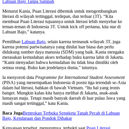
Labuan Bajo Tanpa Sampah
Menurut Kania, Puan Literasi dibentuk untuk mengembangkan
literasi di wilayah tertinggal, terdepan, dan terluar (3T). “Kita
membuat Puan Literasi tujuannya untuk literasi lebih menyebar ke
teman-teman di Indonesia 3T. Untuk kick off pertama, kita star di
Labuan Bajo,” katanya.
Pemilihan
Labuan Bajo
, selain karena termasuk wilayah 3T, juga
karena potensi pariwisatanya yang dinilai luar biasa dan perlu
didukung sumber daya manusia (SDM) yang baik. Kania mengaku
merasakan kemudahan akses terhadap buku karena lahir di Jakarta.
“Kami menyadari bahwa kemudahan itu tidak bisa dimiliki oleh
semua orang. Buku kan jendelanya dunia,” tuturnya.
Ia menyoroti data
Programme for International Student Assessment
(PISA) yang menempatkan Indonesia di posisi tiga terendah se-Asia
dalam hal literasi, bahkan di bawah Vietnam. “Itu hal yang ironis
banget. Mungkin kalau kita hanya melihat di Jakarta, anak-anak
lumayan maju. Tetapi masih banyak daerah di luar pulau Jawa yang
masih sangat tertinggal,” kata Kania.
Baca Juga
Bentrokan Terbuka Sengketa Tanah Pecah di Labuan
Bajo, Kendaraan dan Pondok Dibakar
Kenyataan tersebut, menurutnya, terbukti saat
Puan Literasi