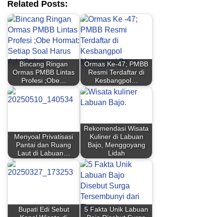
Related Posts:
Bincang Ringan
Ormas Ke-47; PMBB
Ormas PMBB Lintas
Resmi Terdaftar di
Profesi ;Obe…
Kesbangpol…
Rekomendasi Wisata
Menyoal Privatisasi
Kuliner di Labuan
Pantai dan Ruang
Bajo, Menggoyang
Laut di Labuan…
Lidah
Bupati Edi Sebut
5 Fakta Unik Labuan