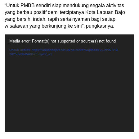
“Untuk PMBB sendiri siap mendukung segala aktivitas
yang berbau positif demi terciptanya Kota Labuan Bajo
yang bersih, indah, rapih serta nyaman bagi setiap
wisatawan yang berkunjung ke sini”, pungkasnya.
Pemutar
Media error: Format(s) not supported or source(s) not found
Video
Unduh Berkas: https://labuanbajoterkini.id/wp-content/uploads/2025/07/VID-
20250708-WA0073.mp4?_=1