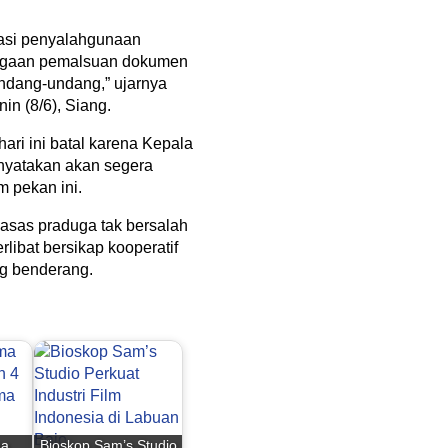
kasi penyalahgunaan
ugaan pemalsuan dokumen
 undang-undang,” ujarnya
n (8/6), Siang.
ari ini batal karena Kepala
nyatakan akan segera
m pekan ini.
asas praduga tak bersalah
libat bersikap kooperatif
ng benderang.
ma
Bioskop Sam’s Studio