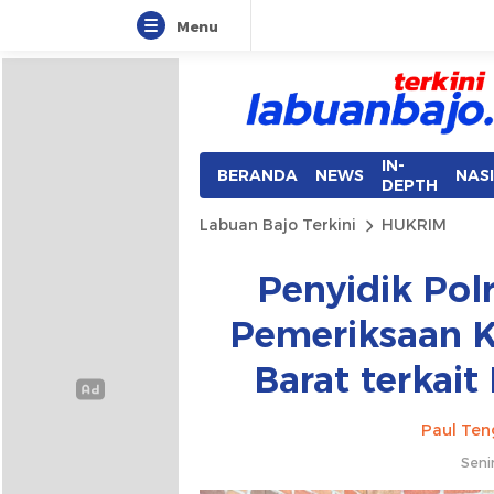
Menu
Labuan Bajo Terkini
Aktual & Berimbang
IN-
BERANDA
NEWS
NAS
DEPTH
Labuan Bajo Terkini
HUKRIM
Penyidik Pol
Pemeriksaan 
Barat terkai
Paul Ten
Seni