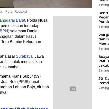
1 ming
a - Foto: Redaksi
Bentr
Pecah
anggarai Barat,
Polda Nusa
Pondo
 pemeriksaan terhadap
1 ming
(BPN)
setempat Daniel
Warga
anggilan dalam kasus
dan B
 Toro Bembe Kelurahan
Mema
1 ming
saha asal
Surabaya
, Jawa
Buaya
PMBB
 diambil untuk memastikan
Lakuk
n akuntabel.
2 ming
rnama Frans Subur (59)
50 Ka
Jual Beli (PPJB) tanah
Pemda
lurahan Labuan Bajo, diubah
2 ming
nya.