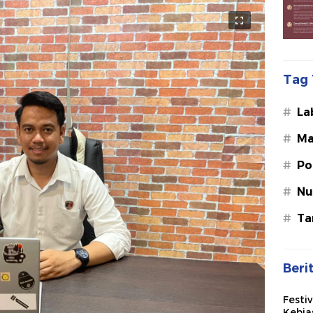
Tag 
#
La
#
Ma
#
Po
#
Nu
#
Ta
Beri
Festi
Kebia