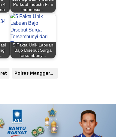
n 4
Perkuat Industri Film
ama
Indonesia…
asi
5 Fakta Unik Labuan
ang
Bajo Disebut Surga
n…
Tersembunyi…
rat
Polres Manggarai Barat