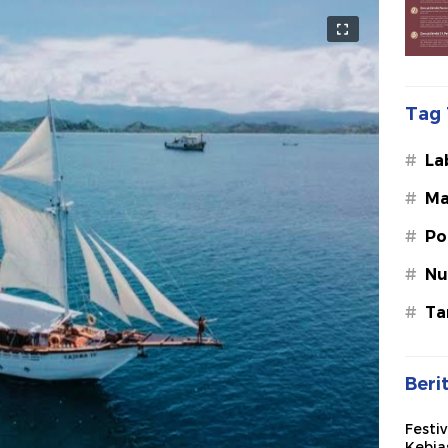
Tag 
#
La
#
Ma
#
Po
#
Nu
#
Ta
Beri
Festi
Kebia