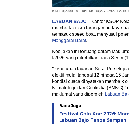
KM Cajoma IV Labuan Bajo - Foto: Louis 
LABUAN BAJO
– Kantor KSOP Kelas
memberlakukan larangan berlayar bagi
termasuk speed boat, menyusul poten
Manggarai Barat
.
Kebijakan ini tertuang dalam Maklum
I/2026 yang diterbitkan pada Senin (1
“Penutupan layanan Surat Persetujua
efektif mulai tanggal 12 hingga 15 Ja
kondisi cuaca dinyatakan membaik ol
Klimatologi, dan Geofisika (BMKG),” d
maklumat yang diperoleh
Labuan Bajo
Baca Juga
Festival Golo Koe 2026: Mo
Labuan Bajo Tanpa Sampah