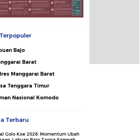
Terpopuler
buan Bajo
nggarai Barat
lres Manggarai Barat
sa Tenggara Timur
man Nasional Komodo
ta Terbaru
val Golo Koe 2026: Momentum Ubah
saan, Labuan Bajo Tanpa Sampah