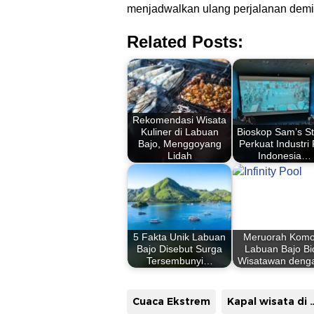
menjadwalkan ulang perjalanan dem
Related Posts:
Rekomendasi Wisata
Kuliner di Labuan
Bioskop Sam’s St
Bajo, Menggoyang
Perkuat Industri 
Lidah
Indonesia…
5 Fakta Unik Labuan
Meruorah Kom
Bajo Disebut Surga
Labuan Bajo Bi
Tersembunyi…
Wisatawan den
Cuaca Ekstrem
Kapal wisata di 