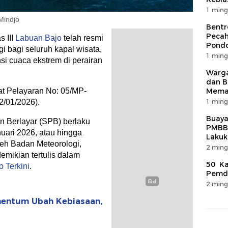
1 ming
Mindjo
Bentr
Pecah
 III
Labuan Bajo
telah resmi
Pondo
 bagi seluruh kapal wisata,
1 ming
si cuaca ekstrem di perairan
Warga
dan B
Mema
at Pelayaran No: 05/MP-
1 ming
2/01/2026).
Buaya
n Berlayar (SPB) berlaku
PMBB
nuari 2026, atau hingga
Lakuk
eh Badan Meteorologi,
2 ming
emikian tertulis dalam
50 Ka
 Terkini
.
Pemda
2 ming
mentum Ubah Kebiasaan,