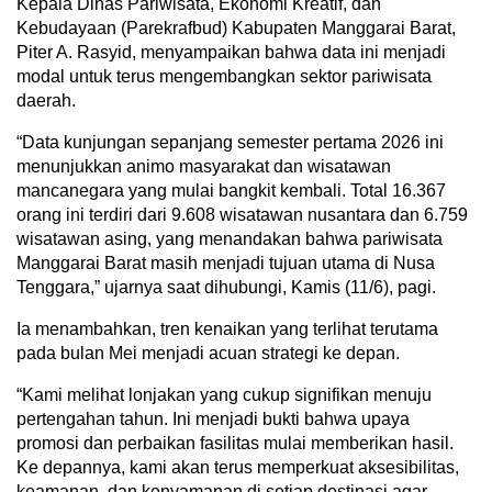
Kepala Dinas Pariwisata, Ekonomi Kreatif, dan
Kebudayaan (Parekrafbud) Kabupaten Manggarai Barat,
Piter A. Rasyid, menyampaikan bahwa data ini menjadi
modal untuk terus mengembangkan sektor pariwisata
daerah.
“Data kunjungan sepanjang semester pertama 2026 ini
menunjukkan animo masyarakat dan wisatawan
mancanegara yang mulai bangkit kembali. Total 16.367
orang ini terdiri dari 9.608 wisatawan nusantara dan 6.759
wisatawan asing, yang menandakan bahwa pariwisata
Manggarai Barat masih menjadi tujuan utama di Nusa
Tenggara,” ujarnya saat dihubungi, Kamis (11/6), pagi.
Ia menambahkan, tren kenaikan yang terlihat terutama
pada bulan Mei menjadi acuan strategi ke depan.
“Kami melihat lonjakan yang cukup signifikan menuju
pertengahan tahun. Ini menjadi bukti bahwa upaya
promosi dan perbaikan fasilitas mulai memberikan hasil.
Ke depannya, kami akan terus memperkuat aksesibilitas,
keamanan, dan kenyamanan di setiap destinasi agar