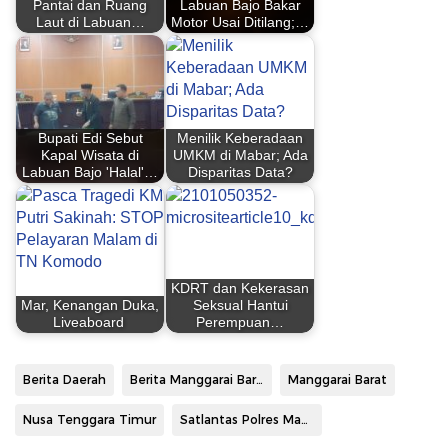
Pantai dan Ruang
Labuan Bajo Bakar
Laut di Labuan…
Motor Usai Ditilang;…
Bupati Edi Sebut
Menilik Keberadaan
Kapal Wisata di
UMKM di Mabar; Ada
Labuan Bajo 'Halal'…
Disparitas Data?
KDRT dan Kekerasan
Mar, Kenangan Duka,
Seksual Hantui
Liveaboard
Perempuan…
Berita Daerah
Berita Manggarai Barat
Manggarai Barat
Nusa Tenggara Timur
Satlantas Polres Manggarai Barat