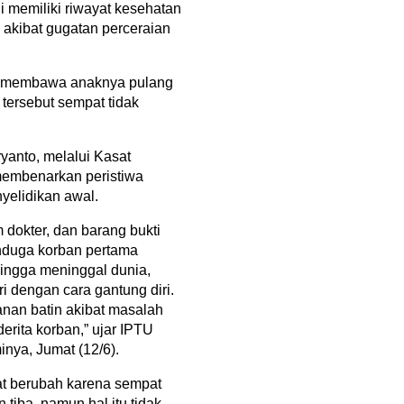
i memiliki riwayat kesehatan
akibat gugatan perceraian
dan membawa anaknya pulang
tersebut sempat tidak
yanto, melalui Kasat
embenarkan peristiwa
yelidikan awal.
 dokter, dan barang bukti
nduga korban pertama
ingga meninggal dunia,
i dengan cara gantung diri.
anan batin akibat masalah
rita korban,” ujar IPTU
nya, Jumat (12/6).
t berubah karena sempat
 tiba, namun hal itu tidak