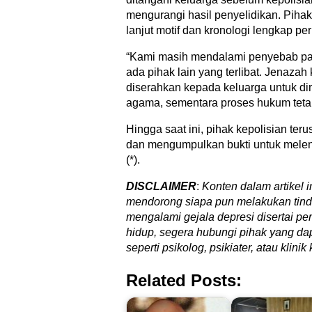
mengurangi hasil penyelidikan. Piha
lanjut motif dan kronologi lengkap peri
“Kami masih mendalami penyebab pas
ada pihak lain yang terlibat. Jenazah
diserahkan kepada keluarga untuk d
agama, sementara proses hukum tetap
Hingga saat ini, pihak kepolisian te
dan mengumpulkan bukti untuk melen
(*).
DISCLAIMER
:
Konten dalam artikel 
mendorong siapa pun melakukan tind
mengalami gejala depresi disertai pe
hidup, segera hubungi pihak yang d
seperti psikolog, psikiater, atau klini
Related Posts: