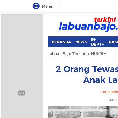
Menu
Labuan Bajo Terkini
Aktual & Berimbang
IN-
BERANDA
NEWS
NAS
DEPTH
Labuan Bajo Terkini
HUKRIM
2 Orang Tewa
Anak La
Louis Min
Jumat