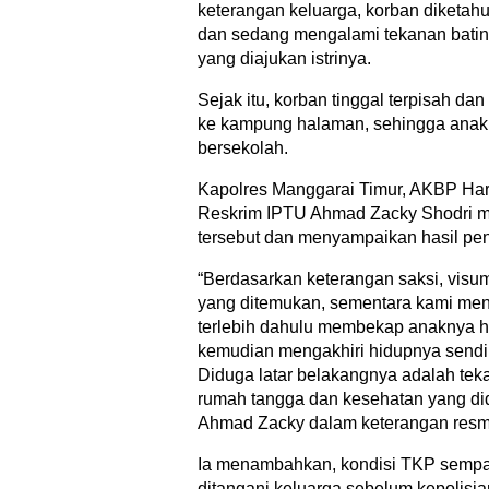
keterangan keluarga, korban diketahu
dan sedang mengalami tekanan batin 
yang diajukan istrinya.
Sejak itu, korban tinggal terpisah 
ke kampung halaman, sehingga anak 
bersekolah.
Kapolres Manggarai Timur, AKBP Har
Reskrim IPTU Ahmad Zacky Shodri m
tersebut dan menyampaikan hasil pen
“Berdasarkan keterangan saksi, visum
yang ditemukan, sementara kami me
terlebih dahulu membekap anaknya h
kemudian mengakhiri hidupnya sendir
Diduga latar belakangnya adalah tek
rumah tangga dan kesehatan yang dide
Ahmad Zacky dalam keterangan resmi
Ia menambahkan, kondisi TKP sempa
ditangani keluarga sebelum kepolisian