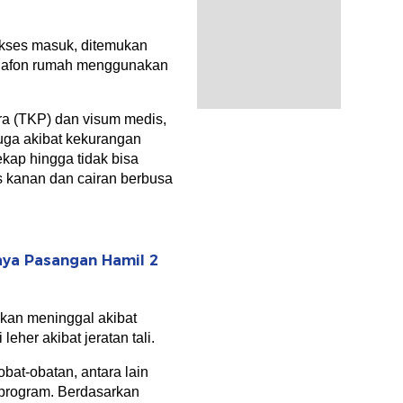
kses masuk, ditemukan
 plafon rumah menggunakan
ara (TKP) dan visum medis,
uga akibat kekurangan
kap hingga tidak bisa
pis kanan dan cairan berbusa
aya Pasangan Hamil 2
ikan meninggal akibat
 leher akibat jeratan tali.
obat-obatan, antara lain
t program. Berdasarkan