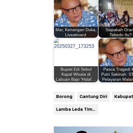
Mar, Kenangan Duka,
Siapakah Ora
Liveaboard
Tebedo Itu?
Bupati Edi Sebut
Pasca Tragedi
Kapal Wisata di
Putri Sakinah: 
Labuan Bajo 'Halal'…
Pelayaran Mal
Borong
Gantung Diri
Lamba Leda Timur