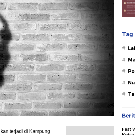
Tag 
#
La
#
Ma
#
Po
#
Nu
#
Ta
Beri
Festi
kan terjadi di Kampung
Kebia