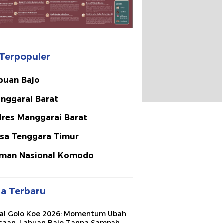
Terpopuler
buan Bajo
nggarai Barat
lres Manggarai Barat
sa Tenggara Timur
man Nasional Komodo
ta Terbaru
val Golo Koe 2026: Momentum Ubah
saan, Labuan Bajo Tanpa Sampah