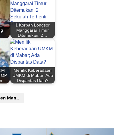
1 Korban Longsor
ng
Manggarai Timur
Ditemukan, 2…
 KM
Menilik Keberadaan
STOP
UMKM di Mabar; Ada
am…
Disparitas Data?
Kabupaten Manggarai Timur