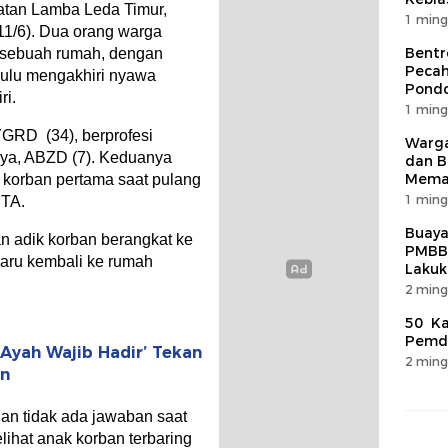
atan Lamba Leda Timur,
1 ming
(11/6). Dua orang warga
Bentr
 sebuah rumah, dengan
Pecah
hulu mengakhiri nyawa
Pondo
ri.
1 ming
YGRD (34), berprofesi
Warga
ya, ABZD (7). Keduanya
dan B
Mema
 korban pertama saat pulang
1 ming
ITA.
Buaya
an adik korban berangkat ke
PMBB
baru kembali ke rumah
Lakuk
2 ming
50 Ka
Pemda
Ayah Wajib Hadir’ Tekan
2 ming
an
dan tidak ada jawaban saat
lihat anak korban terbaring