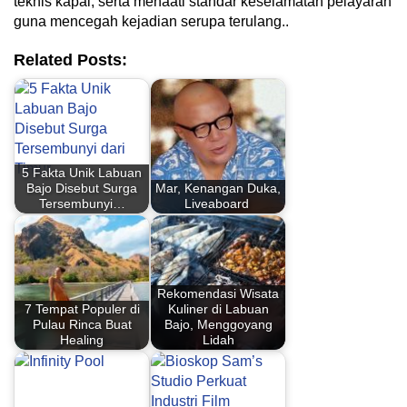
teknis kapal, serta menaati standar keselamatan pelayaran
guna mencegah kejadian serupa terulang..
Related Posts:
5 Fakta Unik Labuan
Bajo Disebut Surga
Mar, Kenangan Duka,
Tersembunyi…
Liveaboard
Rekomendasi Wisata
7 Tempat Populer di
Kuliner di Labuan
Pulau Rinca Buat
Bajo, Menggoyang
Healing
Lidah