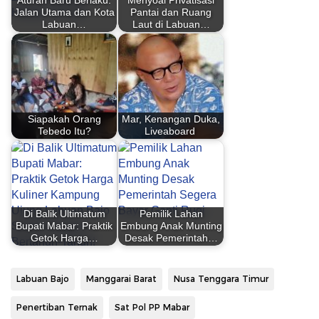
Aturan Baru Berlaku:
Menyoal Privatisasi
Jalan Utama dan Kota
Pantai dan Ruang
Labuan…
Laut di Labuan…
Siapakah Orang
Mar, Kenangan Duka,
Tebedo Itu?
Liveaboard
Di Balik Ultimatum
Pemilik Lahan
Bupati Mabar: Praktik
Embung Anak Munting
Getok Harga…
Desak Pemerintah…
Labuan Bajo
Manggarai Barat
Nusa Tenggara Timur
Penertiban Ternak
Sat Pol PP Mabar