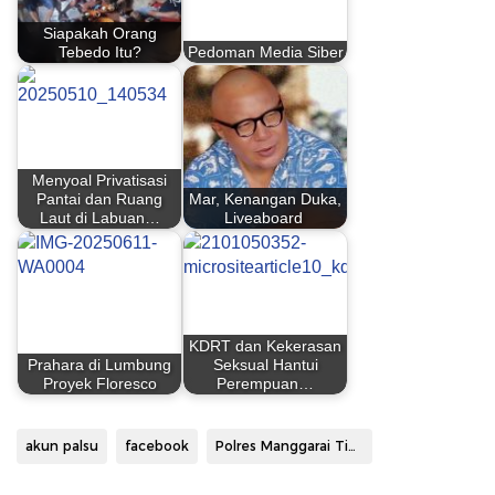
Siapakah Orang
Tebedo Itu?
Pedoman Media Siber
Menyoal Privatisasi
Pantai dan Ruang
Mar, Kenangan Duka,
Laut di Labuan…
Liveaboard
KDRT dan Kekerasan
Prahara di Lumbung
Seksual Hantui
Proyek Floresco
Perempuan…
akun palsu
facebook
Polres Manggarai Timur