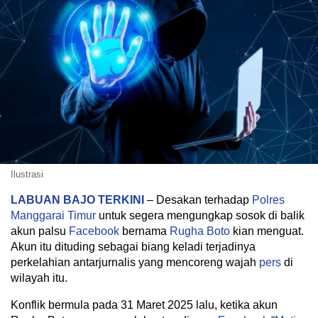
Ilustrasi
LABUAN BAJO TERKINI
– Desakan terhadap
Polres
Manggarai Timur
untuk segera mengungkap sosok di balik
akun palsu
Facebook
bernama
Rugha Boto
kian menguat.
Akun itu dituding sebagai biang keladi terjadinya
perkelahian antarjurnalis yang mencoreng wajah
pers
di
wilayah itu.
Konflik bermula pada 31 Maret 2025 lalu, ketika akun