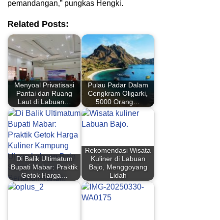
pemandangan,” pungkas Hengki.
Related Posts:
Menyoal Privatisasi
Pulau Padar Dalam
Pantai dan Ruang
Cengkram Oligarki,
Laut di Labuan…
5000 Orang…
Rekomendasi Wisata
Di Balik Ultimatum
Kuliner di Labuan
Bupati Mabar: Praktik
Bajo, Menggoyang
Getok Harga…
Lidah