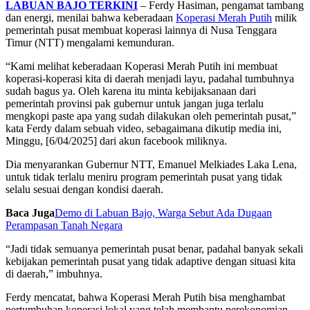
LABUAN BAJO TERKINI
– Ferdy Hasiman, pengamat tambang
dan energi, menilai bahwa keberadaan
Koperasi Merah Putih
milik
pemerintah pusat membuat koperasi lainnya di Nusa Tenggara
Timur (NTT) mengalami kemunduran.
“Kami melihat keberadaan Koperasi Merah Putih ini membuat
koperasi-koperasi kita di daerah menjadi layu, padahal tumbuhnya
sudah bagus ya. Oleh karena itu minta kebijaksanaan dari
pemerintah provinsi pak gubernur untuk jangan juga terlalu
mengkopi paste apa yang sudah dilakukan oleh pemerintah pusat,”
kata Ferdy dalam sebuah video, sebagaimana dikutip media ini,
Minggu, [6/04/2025] dari akun facebook miliknya.
Dia menyarankan Gubernur NTT, Emanuel Melkiades Laka Lena,
untuk tidak terlalu meniru program pemerintah pusat yang tidak
selalu sesuai dengan kondisi daerah.
Baca Juga
Demo di Labuan Bajo, Warga Sebut Ada Dugaan
Perampasan Tanah Negara
“Jadi tidak semuanya pemerintah pusat benar, padahal banyak sekali
kebijakan pemerintah pusat yang tidak adaptive dengan situasi kita
di daerah,” imbuhnya.
Ferdy mencatat, bahwa Koperasi Merah Putih bisa menghambat
pertumbuhan koperasi lokal yang telah membantu perekonomian