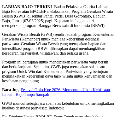
LABUAN BAJO TERKINI
–Badan Pelaksana Otorita Labuan
Bajo Flores atau BPOLBF melaksanakan Program Gerakan Wisata
Bersih (GWB) di sekitar Pantai Pede, Desa Gorontalo, Labuan
Bajo, Jumat (07/03/2025) pagi. Kegiatan ini bagian dari
memperkuat program Bangga Berwisata di Indonesia (BBWI).
Gerakan Wisata Bersih (GWB) sendiri adalah program Kementerian
Pariwisata (Kemenpar) untuk menjaga kebersihan destinasi
pariwisata. Gerakan Wisata Bersih yang merupakan bagian dari
intensifikasi program BBWI diharapkan dapat membangkitkan
kesadaran masyarakat, wisatawan, dan pelaku usaha.
Program ini bertujuan untuk menciptakan pariwisata yang bersih
dan berkelanjutan. Selain itu, GWB juga merupakan salah satu
program Quick Win dari Kementerian Pariwisata yang bertujuan
meningkatkan kebersihan daya tarik wisata untuk kenyamanan dan
kesehatan pengunjung.
Baca Juga
Festival Golo Koe 2026: Momentum Ubah Kebiasaan,
Labuan Bajo Tanpa Sampah
GWB muncul sebagai jawaban atas kebutuhan untuk meningkatkan
kualitas destinasi pariwisata Indonesia.
Plt. Direktur Utama BPOLBF, Frans Teguh menyebut bahwa