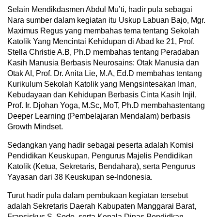
Selain Mendikdasmen Abdul Mu’ti, hadir pula sebagai
Nara sumber dalam kegiatan itu Uskup Labuan Bajo, Mgr.
Maximus Regus yang membahas tema tentang Sekolah
Katolik Yang Mencintai Kehidupan di Abad ke 21, Prof.
Stella Christie A.B, Ph.D membahas tentang Peradaban
Kasih Manusia Berbasis Neurosains: Otak Manusia dan
Otak AI, Prof. Dr. Anita Lie, M.A, Ed.D membahas tentang
Kurikulum Sekolah Katolik yang Mengsintesakan Iman,
Kebudayaan dan Kehidupan Berbasis Cinta Kasih Injil,
Prof. Ir. Djohan Yoga, M.Sc, MoT, Ph.D membahastentang
Deeper Learning (Pembelajaran Mendalam) berbasis
Growth Mindset.
Sedangkan yang hadir sebagai peserta adalah Komisi
Pendidikan Keuskupan, Pengurus Majelis Pendidikan
Katolik (Ketua, Sekretaris, Bendahara), serta Pengurus
Yayasan dari 38 Keuskupan se-Indonesia.
Turut hadir pula dalam pembukaan kegiatan tersebut
adalah Sekretaris Daerah Kabupaten Manggarai Barat,
Fransiskus S. Sodo, serta Kepala Dinas Pendidkan