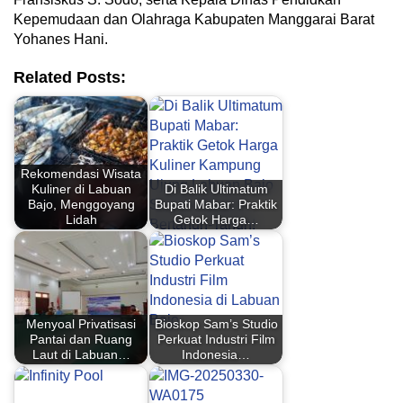
Kepemudaan dan Olahraga Kabupaten Manggarai Barat
Yohanes Hani.
Related Posts:
Rekomendasi Wisata
Kuliner di Labuan
Di Balik Ultimatum
Bajo, Menggoyang
Bupati Mabar: Praktik
Lidah
Getok Harga…
Menyoal Privatisasi
Bioskop Sam’s Studio
Pantai dan Ruang
Perkuat Industri Film
Laut di Labuan…
Indonesia…