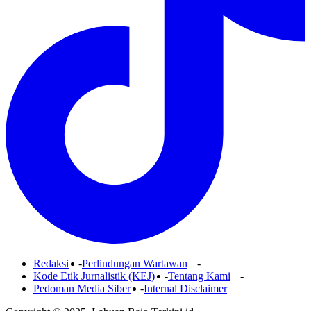
Redaksi
Perlindungan Wartawan
Kode Etik Jurnalistik (KEJ)
Tentang Kami
Pedoman Media Siber
Internal Disclaimer