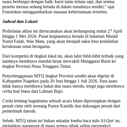
suara berfungsi dengan baik, kursi tamu tertata rapi, dan semua
peserta merasa sedang berada di dalam rumahnya sendiri,” ujar
Fransiskus menggambarkan suasana kebersamaan tersebut.
Jadwal dan Lokasi
Perhelatan akbar ini direncanakan akan berlangsung mulai 27 April
hingga 1 Mei 2026. Pusat kegiatannya berada di halaman Masjid
Nurul Falah, Wae Mata, yang akan menjadi saksi bisu keindahan
kerukunan umat beragama.
Dari kompetisi di tingkat lokal ini, akan lahir bibit-bibit terbaik yang
nantinya membawa mandat besar mewakili Manggarai Barat ke
tingkat Provinsi Nusa Tenggara Timur.
Penyelenggaraan MTQ tingkat Provinsi sendiri akan digelar di
Kabupaten Nagekeo pada 20 Juni hingga 1 Juli 2026. Para juara
tidak hanya membawa bakat dan suara merdu, tetapi juga membawa
cerita luar biasa dari Labuan Bajo.
Cerita tentang bagaimana sebuah acara Islam dipersiapkan dengan
penuh cinta oleh seorang Pastor Katolik dan dukungan penuh dari
pemerintah daerah.
Sebab, MTQ tahun ini bukan sekadar lomba baca tulis Al-Qur’an,
melainkan panggung di mana semua pihak saling merangkul,