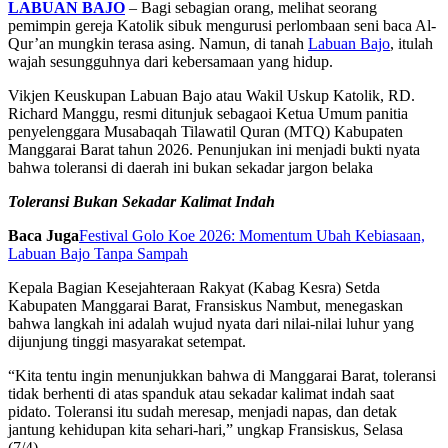
LABUAN BAJO
– Bagi sebagian orang, melihat seorang
pemimpin gereja Katolik sibuk mengurusi perlombaan seni baca Al-
Qur’an mungkin terasa asing. Namun, di tanah
Labuan Bajo
, itulah
wajah sesungguhnya dari kebersamaan yang hidup.
Vikjen Keuskupan Labuan Bajo atau Wakil Uskup Katolik, RD.
Richard Manggu, resmi ditunjuk sebagaoi Ketua Umum panitia
penyelenggara Musabaqah Tilawatil Quran (MTQ) Kabupaten
Manggarai Barat tahun 2026. Penunjukan ini menjadi bukti nyata
bahwa toleransi di daerah ini bukan sekadar jargon belaka
Toleransi Bukan Sekadar Kalimat Indah
Baca Juga
Festival Golo Koe 2026: Momentum Ubah Kebiasaan,
Labuan Bajo Tanpa Sampah
Kepala Bagian Kesejahteraan Rakyat (Kabag Kesra) Setda
Kabupaten Manggarai Barat, Fransiskus Nambut, menegaskan
bahwa langkah ini adalah wujud nyata dari nilai-nilai luhur yang
dijunjung tinggi masyarakat setempat.
“Kita tentu ingin menunjukkan bahwa di Manggarai Barat, toleransi
tidak berhenti di atas spanduk atau sekadar kalimat indah saat
pidato. Toleransi itu sudah meresap, menjadi napas, dan detak
jantung kehidupan kita sehari-hari,” ungkap Fransiskus, Selasa
(7/4).