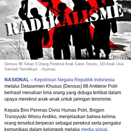
Densus 88 Tahan 5 Orang Perekrut Anak Calon Teroris, 110 Anak Usia
Sekolah Terindikasi - Ilustrasi
NASIONAL
–
Kepolisian Negara Republik Indonesia
melalui Detasemen Khusus (Densus) 88 Antiteror Polri
berhasil menahan lima orang yang diduga terlibat dalam
upaya merekrut anak-anak untuk jaringan terorisme.
Kepala Biro Penmas Divisi Humas Polri, Brigjen
Trunoyudo Wisnu Andiko, menjelaskan bahwa kelima
orang tersebut berperan sebagai perekrut serta pengatur
komunikasi dalam kelompok melalui
media sosial
.