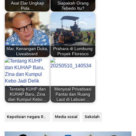
Asal Elar Ungkap
Siapakah Orang
Pola…
Tebedo Itu?
Mar, Kenangan Duka,
Prahara di Lumbung
Liveaboard
Proyek Floresco
Tentang KUHP dan
Menyoal Privatisasi
KUHAP Baru, Zina
Pantai dan Ruang
dan Kumpul Kebo…
Laut di Labuan…
Kepolisian negara Republik Indonesia
Media sosial
Sekolah